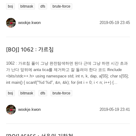
{ return x == a.x ? y < a.y : x < a.x; } POINT operator -(POINT
boj
bitmask
dfs
brute-force
a)const { return { x-a.x,y-a.y }; } }; int N; ll sq(int x){ return (ll)x*x; } ll
dst(POINT A, POINT B) { return sq(A.x-B.x)+sq(A.y-B.y); } int...
wookje.kwon
2019-05-19 23:45
[BOJ] 1062 : 가르침
1062 : 가르침 풀이 그냥 완전탐색하면 된다 근데 그냥 하면 시간 초과
가 난다 앞뒤에 anta tica를 제거하고 잘 돌려야 한다 코드 #include
<bits/stdc++.h> using namespace std; int n, k, dap, a[55]; char s[55];
int main() { scanf("%d %d", &n, &k); for (int i = 0; i < n; i++) {
scanf("%s", s); for (int j = 0; s[j]; j++) a[i] |= (1<<(s[j]-'a')); } int x =
boj
bitmask
dfs
brute-force
(1<<0)|(1<<2)|(1<<8)|(1<<13)|(1<<19); for (int i = x; i < (1<<26);...
wookje.kwon
2019-05-19 23:41