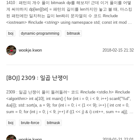
1410 : 패턴의 개수 풀이 bitmask dp를 해보자! 근데 이거 풀이를 어떻
게 써야하지 dp[len][bit] = 패턴의 길이를 len까지만 놓고 볼 때, 마스킹
된 패턴에만 일치하는 길이 len짜리 문자열의 수 코드 #include
<iostream> #include <string> using namespace std; const int mod =
1000003; int n, k; int dp[50][1 << 15]; string str[15]; int main() {
boj
dynamic-programming
bitmask
cin.tie(0); ios_base::sync_with_stdio(0); cin >> n >> k; for (int i = 0; i
< n; i++) cin >> str[i]; int len...
wookje.kwon
2018-02-15 21:32
[BOJ] 2309 : 일곱 난쟁이
2309 : 일곱 난쟁이 풀이 돌려돌려~ 코드 #include <stdio.h> #include
<algorithm> int a[10]; int main() { for (int i = 0; i < 9; i++) scanf("%d",
&a[i]); std::sort(a, a + 9); for (int i = 0; i < (1 << 9); i++) { int cnt = 0,
sum = 0; for (int j = 0; j < 9; j++) if ((1 << j) & i) cnt++, sum += a[j]; if
(cnt != 7 || sum...
boj
brute-force
bitmask
wookje.kwon
2018-01-21 22:01