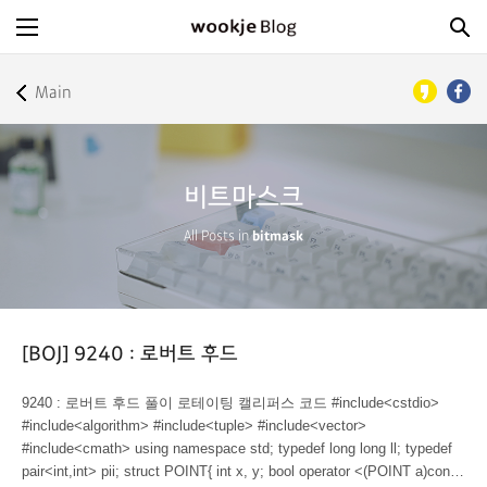
Main
비트마스크
All Posts in
bitmask
[BOJ] 9240 : 로버트 후드
9240 : 로버트 후드 풀이 로테이팅 캘리퍼스 코드 #include<cstdio>
#include<algorithm> #include<tuple> #include<vector>
#include<cmath> using namespace std; typedef long long ll; typedef
pair<int,int> pii; struct POINT{ int x, y; bool operator <(POINT a)const