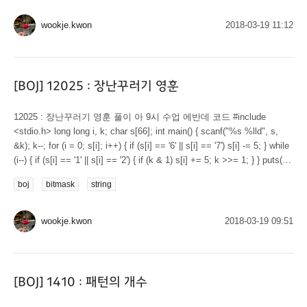
h, n; int a[22]; ll cnt, ans; int main() { scanf("%d %d %d %d",...
wookje.kwon
2018-03-19 11:12
[BOJ] 12025 : 장난꾸러기 영훈
12025 : 장난꾸러기 영훈 풀이 아 9시 수업 에반데 코드 #include
<stdio.h> long long i, k; char s[66]; int main() { scanf("%s %lld", s,
&k); k--; for (i = 0; s[i]; i++) { if (s[i] == '6' || s[i] == '7') s[i] -= 5; } while
(i--) { if (s[i] == '1' || s[i] == '2') { if (k & 1) s[i] += 5; k >>= 1; } } puts(k
? "-1" : s); return...
boj
bitmask
string
wookje.kwon
2018-03-19 09:51
[BOJ] 1410 : 패턴의 개수