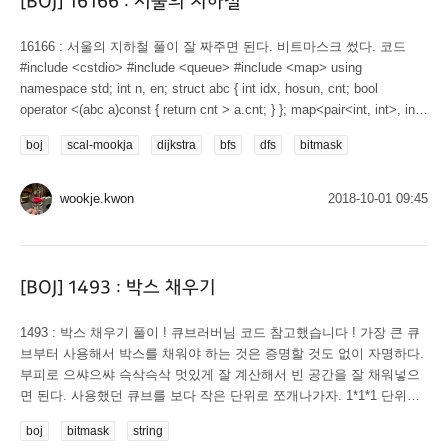
[BOJ] 16166 : 서울의 지하철
16166 : 서울의 지하철 풀이 잘 짜주면 된다. 비트마스크 썼다. 코드
#include <cstdio> #include <queue> #include <map> using
namespace std; int n, en; struct abc { int idx, hosun, cnt; bool
operator <(abc a)const { return cnt > a.cnt; } }; map<pair<int, int>, int>
cnt; map<int, int> subway; int main() { scanf("%d", &n); for (int i = 1,
boj
scal-mookja
dijkstra
bfs
dfs
bitmask
k; i <= n; i++) { scanf("%d", &k); for (int j = 0, x; j < k;...
wookje.kwon
2018-10-01 09:45
[BOJ] 1493 : 박스 채우기
1493 : 박스 채우기 풀이 ! 큐브러버님 코드 참고했습니다 ! 가장 큰 큐
브부터 사용해서 박스를 채워야 하는 것은 증명할 것도 없이 자명하다.
부피로 으쌰으쌰 슥삭슥삭 멋있게 잘 계산해서 빈 공간을 잘 채워넣으
면 된다. 사용했던 큐브를 보다 작은 단위로 쪼개나가자. 1*1*1 단위까
지 쪼개지면, 그 큐브의 개수가 박스의 부피와 같은지를 비교해주자. 코
boj
bitmask
string
드 #include <cstdio> #include <algorithm> typedef long long ll; int l, w,