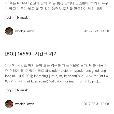
의 수는 bit AND 연산과 같다. 이는 항상 같거나 감소한다. 따라서 누구
는 빼고 누구는 넣고 할 것 없이 능력치 조건을 만족하는 범위 내의 모
든 학생들을 선택해도 된다. 학생들을 능력치를 기준으로 정렬한 다음,
boj
bitmask
투 포인터를 사용하면 쉽게 답을 찾을 수 있다. 코드 #include <stdio.h>
#include <algorithm> using namespace std; const int n_ = 1e5 +...
wookje.kwon
2017-05-31 14:50
[BOJ] 14569 : 시간표 짜기
14569 : 시간표 짜기 풀이 모든 경우를 다 돌려보면 된다. bit를 사용하
면 편하게 짤 수 있다. 코드 #include <stdio.h> typedef unsigned long
long ull; ull t[1001]; int main() { int n, m, k; scanf("%d", &n); for (int i =
0; i < n; i++) { int k, a; scanf("%d", &k); for (int j = 0; j < k; j++)
scanf("%d", &a), t[i] |= ((ull)1 << a); } scanf("%d", &m); for (int i = 0;
boj
bitmask
i...
wookje.kwon
2017-05-31 12:08