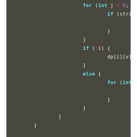
for
(
int
j
=
0
;
j
if
(
str
[
j
v
}
}
if
(
!
i
)
{
dp
[
i
][
v
]
+
}
else
{
for
(
int
d
}
}
}
}