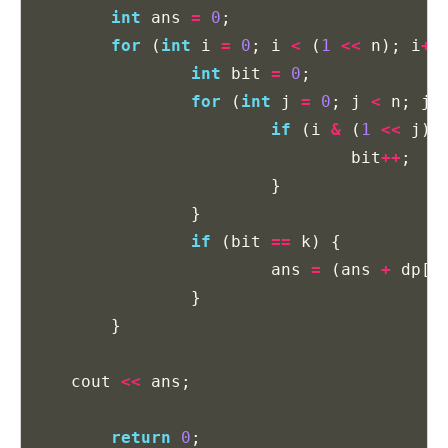
int
ans
=
0
;
for
(
int
i
=
0
;
i
<
(
1
<<
n
);
i
++
int
bit
=
0
;
for
(
int
j
=
0
;
j
<
n
;
j
+
if
(
i
&
(
1
<<
j
))
bit
++
;
}
}
if
(
bit
==
k
)
{
ans
=
(
ans
+
dp
[
l
}
}
cout
<<
ans
;
return
0
;