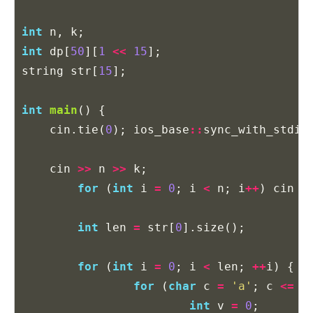
int
n
,
k
;
int
dp
[
50
][
1
<<
15
];
string
str
[
15
];
int
main
()
{
cin
.
tie
(
0
);
ios_base
::
sync_with_stdio
cin
>>
n
>>
k
;
for
(
int
i
=
0
;
i
<
n
;
i
++
)
cin
>
int
len
=
str
[
0
].
size
();
for
(
int
i
=
0
;
i
<
len
;
++
i
)
{
for
(
char
c
=
'a'
;
c
<=
'
int
v
=
0
;