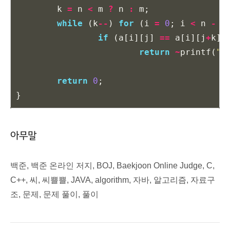
k
=
n
<
m
?
n
:
m
;
while
(
k
--
)
for
(
i
=
0
;
i
<
n
-
k
if
(
a
[
i
][
j
]
==
a
[
i
][
j
+
k
]
return
~
printf
(
"%
return
0
;
}
아무말
백준, 백준 온라인 저지, BOJ, Baekjoon Online Judge, C,
C++, 씨, 씨쁠쁠, JAVA, algorithm, 자바, 알고리즘, 자료구
조, 문제, 문제 풀이, 풀이