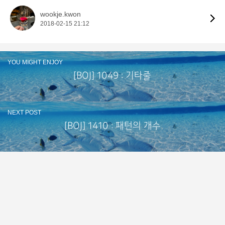
wookje.kwon
2018-02-15 21:12
YOU MIGHT ENJOY
[BOJ] 1049 : 기타줄
NEXT POST
[BOJ] 1410 : 패턴의 개수