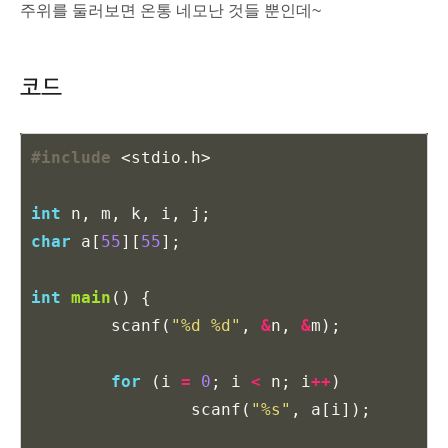
주위를 둘러보면 온통 네모난 것들 뿐인데~
코드
#include
<stdio.h>
int
n
,
m
,
k
,
i
,
j
;
char
a
[
55
][
55
];
int
main
()
{
scanf
(
"%d %d"
,
&
n
,
&
m
);
for
(
i
=
0
;
i
<
n
;
i
++
)
scanf
(
"%s"
,
a
[
i
]);