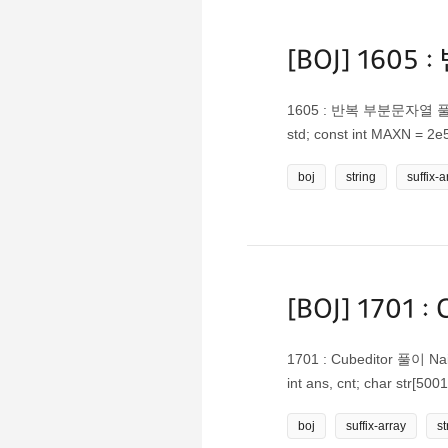
[BOJ] 1605
1605 : 반복 부분문자열 풀이 suf
std; const int MAXN = 2e5
cntsort(vector<int>& ord, in
boj
string
suffix-a
cnt[ord[i]]++; for (i = 1; i <
[BOJ] 1701 :
1701 : Cubeditor 풀이 N
int ans, cnt; char str[5001]
strlen(str); ++i) { suf.push
boj
suffix-array
st
++i) { while (suf[i][cnt] =