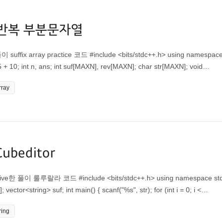
 : 반복 부분문자열
fix array practice 코드 #include <bits/stdc++.h> using namespac
 + 10; int n, ans; int suf[MAXN], rev[MAXN]; char str[MAXN]; void
t m) { int i; vector<int> cnt(m + 1, 0), tmp(n + 1); for (i = 0; i < n; i++)
rray
= m; i++) cnt[i] += cnt[i - 1]; for (i = n; i--;) tmp[--cnt[ord[suf[i]]]] = suf[i];...
 Cubeditor
aive한 풀이 룰루랄라 코드 #include <bits/stdc++.h> using namespace std
; vector<string> suf; int main() { scanf("%s", str); for (int i = 0; i <
_back(str + i); } sort(suf.begin(), suf.end()); for (int i = 0; i < suf.size() - 
ring
= suf[i + 1][cnt]) ++cnt; ans = max(ans, cnt); cnt = 0; } printf("%d", ans);