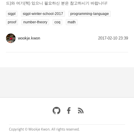
드)와 여기(책) 있으니 필요하신 분은 참고하시기 바랍니다!
sigpl
sigpl-winter-school-2017
programming-language
proof
number-theory
coq
math
wookje.kwon
2017-02-10 23:39
Copyright © Wookje Kwon.
All rights reserved.