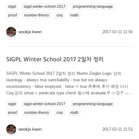
증명하는 거랑 똑같음 ->은 non dependent function forall은 dependent
sigpl
sigpl-winter-school-2017
programming-language
function ==forall, ->, =, P -> false, True, False, /|, |/, exists== 이것만
가지고 모든 set을 만들 수 있음 set이 바로 proposition (coq에서, m
proof
number-theory
coq
math
zigler set은 set prop는 prop)...
wookje.kwon
2017-02-11 11:56
SIGPL Winter School 2017 2일차 정리
SIGPL Winter School 2017 2일차 정리 Martin Ziegler Logic 강의
tautology - always true satisfiability - true but not always
inconsistency - false emptyset : false -> true 추후에 추가 예정 다시
Coq 강의 istrue = predicate type check 동시에 evaluate P -> Q P ------
------ Q 증명 불가능한 함수는 짤 수 없다 1+(n:nat)를 짤 수는 없지만
sigpl
sigpl-winter-school-2017
programming-language
1+(n:nat)->false 는 가능 evaluation은 증명을 단순화 시키는 것,
simplify type checking 할 때 evaluation 해도 안전함 eval termination...
proof
number-theory
coq
math
wookje.kwon
2017-02-11 11:51