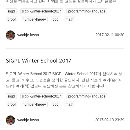
계산을 허용한다고 한다. Coq로 짠 코드를 실행하다가 오버플로우 등
의 현실적인 에러가 발생할 수 있지만, 애초에 Coq는 Theorem을 증명
sigpl
sigpl-winter-school-2017
programming-language
하는 데에 목적을 두기 때문에 Coq에 대해 문제를 제기할 필요는 없다.
문제 없이 Type Check를 통과하면 안전하다고 보장된다. 이의를 제기
proof
number-theory
coq
math
할 필요는 없다. Type Check를 통과하면 안전하다는 사실이 이미 다...
wookje.kwon
2017-02-11 00:30
SIGPL Winter School 2017
SIGPL Winter School 2017 SIGPL Winter School 2017에 참여하여 보
고, 듣고, 배우고, 느낀점을 정리한 글입니다. 관련 자료가 여기(슬라이
드)와 여기(책) 있으니 필요하신 분은 참고하시기 바랍니다!
sigpl
sigpl-winter-school-2017
programming-language
proof
number-theory
coq
math
wookje.kwon
2017-02-10 23:39