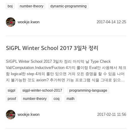
보자. s(n, k) = s(n-1, k-1) + (n-1)*s(n-1, k)라는 점화식이 나온다. gcd로
boj
number-theory
dynamic-programming
최대공약수를 구하고, 합으로 나눠주면 끝! 코드 #include <stdio.h>
typedef long long ll; int n, m, i, j; ll dp[21][21] = { 1 }, div;...
wookje.kwon
2017-04-14 12:25
SIGPL Winter School 2017 3일차 정리
SIGPL Winter School 2017 3일차 정리 마지막 날 Type Check
Val/Computation.Inductive/Fuction 4가지 룰이랑 Eval만 사용해서 체크
함 logical한 step 4개의 룰만 있으면 거의 모든 증명을 할 수 있음 나머
지 불가능한 것도 axiom? 추가하면 가능 프로그램 식을 그대로 읽으면
증명하는 거랑 똑같음 ->은 non dependent function forall은 dependent
sigpl
sigpl-winter-school-2017
programming-language
function ==forall, ->, =, P -> false, True, False, /|, |/, exists== 이것만
가지고 모든 set을 만들 수 있음 set이 바로 proposition (coq에서, m
proof
number-theory
coq
math
zigler set은 set prop는 prop)...
wookje.kwon
2017-02-11 11:56