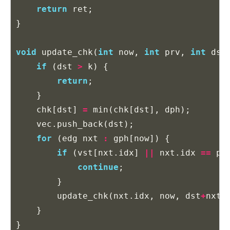
return
ret
;
}
void
update_chk
(
int
now
,
int
prv
,
int
dst
if
(
dst
>
k
)
{
return
;
}
chk
[
dst
]
=
min
(
chk
[
dst
],
dph
);
vec
.
push_back
(
dst
);
for
(
edg
nxt
:
gph
[
now
])
{
if
(
vst
[
nxt
.
idx
]
||
nxt
.
idx
==
pr
continue
;
}
update_chk
(
nxt
.
idx
,
now
,
dst
+
nxt
.
}
}