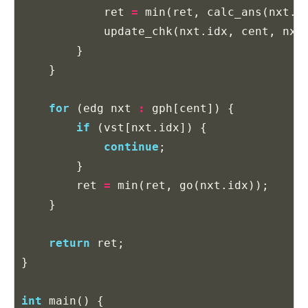
ret
=
min
(
ret
,
calc_ans
(
nxt
.
i
update_chk
(
nxt
.
idx
,
cent
,
nxt
}
}
for
(
edg
nxt
:
gph
[
cent
])
{
if
(
vst
[
nxt
.
idx
])
{
continue
;
}
ret
=
min
(
ret
,
go
(
nxt
.
idx
));
}
return
ret
;
}
int
main
()
{