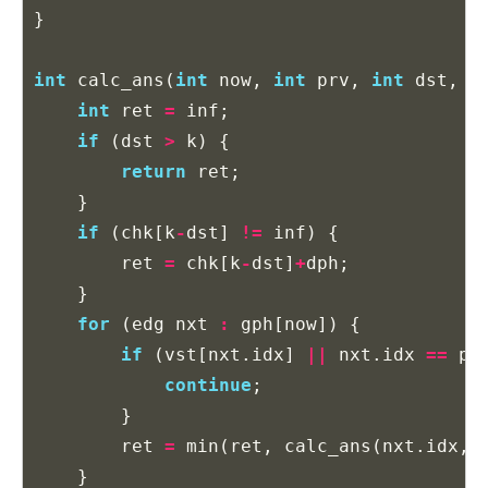
}
int
calc_ans
(
int
now
,
int
prv
,
int
dst
,
i
int
ret
=
inf
;
if
(
dst
>
k
)
{
return
ret
;
}
if
(
chk
[
k
-
dst
]
!=
inf
)
{
ret
=
chk
[
k
-
dst
]
+
dph
;
}
for
(
edg
nxt
:
gph
[
now
])
{
if
(
vst
[
nxt
.
idx
]
||
nxt
.
idx
==
pr
continue
;
}
ret
=
min
(
ret
,
calc_ans
(
nxt
.
idx
,
}