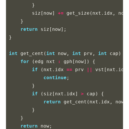
}
siz
[
now
]
+=
get_size
(
nxt
.
idx
,
now
}
return
siz
[
now
];
}
int
get_cent
(
int
now
,
int
prv
,
int
cap
)
{
for
(
edg
nxt
:
gph
[
now
])
{
if
(
nxt
.
idx
==
prv
||
vst
[
nxt
.
idx
continue
;
}
if
(
siz
[
nxt
.
idx
]
>
cap
)
{
return
get_cent
(
nxt
.
idx
,
now
,
}
}
return
now
;