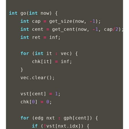
int
go
(
int
now
)
{
int
cap
=
get_size
(
now
,
-
1
);
int
cent
=
get_cent
(
now
,
-
1
,
cap
/
2
);
int
ret
=
inf
;
for
(
int
it
:
vec
)
{
chk
[
it
]
=
inf
;
}
vec
.
clear
();
vst
[
cent
]
=
1
;
chk
[
0
]
=
0
;
for
(
edg
nxt
:
gph
[
cent
])
{
if
(
!
vst
[
nxt
.
idx
])
{