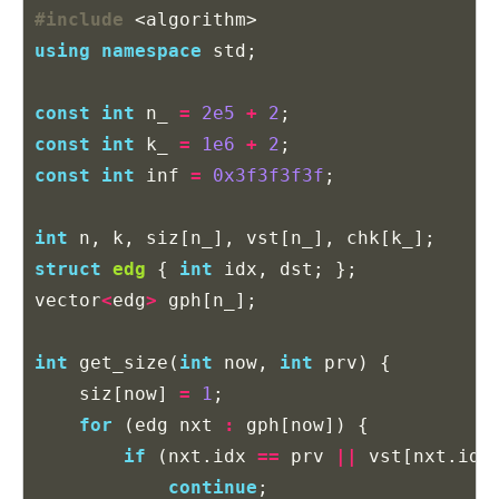
#include
<algorithm>
using
namespace
std
;
const
int
n_
=
2e5
+
2
;
const
int
k_
=
1e6
+
2
;
const
int
inf
=
0x3f3f3f3f
;
int
n
,
k
,
siz
[
n_
],
vst
[
n_
],
chk
[
k_
];
struct
edg
{
int
idx
,
dst
;
};
vector
<
edg
>
gph
[
n_
];
int
get_size
(
int
now
,
int
prv
)
{
siz
[
now
]
=
1
;
for
(
edg
nxt
:
gph
[
now
])
{
if
(
nxt
.
idx
==
prv
||
vst
[
nxt
.
idx
continue
;