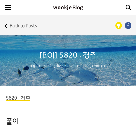
Back to Posts
[BOJ] 5820 : 경주
boj
,
tree
,
dfs
,
divide-and-conquer
,
centroid
5820 : 경주
풀이