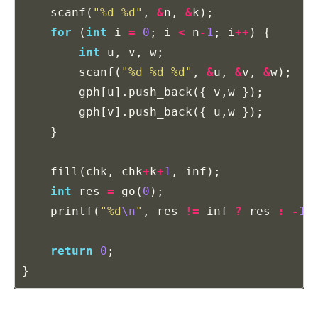
scanf
(
"%d %d"
,
&
n
,
&
k
);
for
(
int
i
=
0
;
i
<
n
-
1
;
i
++
)
{
int
u
,
v
,
w
;
scanf
(
"%d %d %d"
,
&
u
,
&
v
,
&
w
);
gph
[
u
].
push_back
({
v
,
w
});
gph
[
v
].
push_back
({
u
,
w
});
}
fill
(
chk
,
chk
+
k
+
1
,
inf
);
int
res
=
go
(
0
);
printf
(
"%d
\n
"
,
res
!=
inf
?
res
:
-
1
)
return
0
;
}