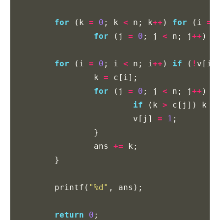
for
(
k
=
0
;
k
<
n
;
k
++
)
for
(
i
=
for
(
j
=
0
;
j
<
n
;
j
++
)
a
for
(
i
=
0
;
i
<
n
;
i
++
)
if
(
!
v
[
i
]
k
=
c
[
i
];
for
(
j
=
0
;
j
<
n
;
j
++
)
i
if
(
k
>
c
[
j
])
k
=
v
[
j
]
=
1
;
}
ans
+=
k
;
}
printf
(
"%d"
,
ans
);
return
0
;