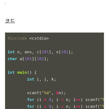
.
코드
#include
<cstdio>
int
n
,
ans
,
c
[
101
],
v
[
101
];
char
a
[
101
][
101
];
int
main
()
{
int
i
,
j
,
k
;
scanf
(
"%d"
,
&
n
);
for
(
i
=
0
;
i
<
n
;
i
++
)
scanf
(
"%d
for
(
i
=
0
;
i
<
n
;
i
++
)
scanf
(
"%s