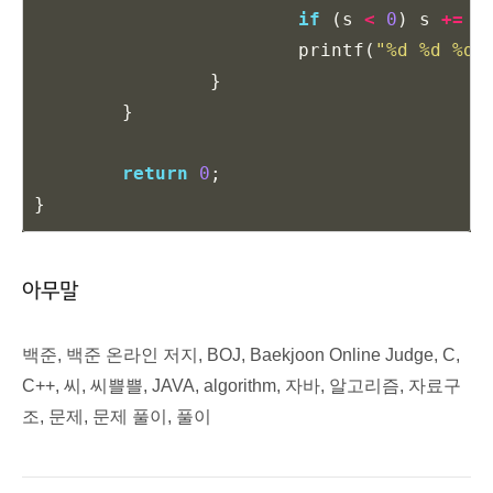
if
(
s
<
0
)
s
+=
m
printf
(
"%d %d %d
\
}
}
return
0
;
}
아무말
백준, 백준 온라인 저지, BOJ, Baekjoon Online Judge, C,
C++, 씨, 씨쁠쁠, JAVA, algorithm, 자바, 알고리즘, 자료구
조, 문제, 문제 풀이, 풀이