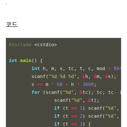
,
코드
#include
<cstdio>
int
main
()
{
int
h
,
m
,
s
,
tc
,
t
,
c
,
mod
=
8640
scanf
(
"%d %d %d"
,
&
h
,
&
m
,
&
s
);
s
+=
m
*
60
+
h
*
3600
;
for
(
scanf
(
"%d"
,
&
tc
);
tc
;
tc
--
)
scanf
(
"%d"
,
&
t
);
if
(
t
==
1
)
scanf
(
"%d"
,
&
if
(
t
==
2
)
scanf
(
"%d"
,
&
if
(
t
==
3
)
{