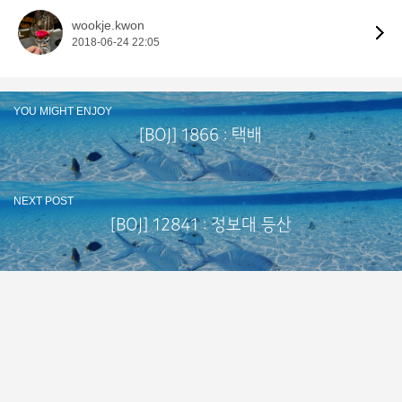
wookje.kwon
2018-06-24 22:05
YOU MIGHT ENJOY
[BOJ] 1866 : 택배
NEXT POST
[BOJ] 12841 : 정보대 등산