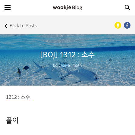
Back to Posts
[BOJ] 1312 : 소수
boj
,
naive
,
math
1312 : 소수
풀이