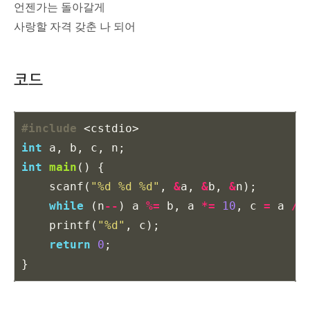
언젠가는 돌아갈게
사랑할 자격 갖춘 나 되어
코드
#include
<cstdio>
int
a
,
b
,
c
,
n
;
int
main
()
{
scanf
(
"%d %d %d"
,
&
a
,
&
b
,
&
n
);
while
(
n
--
)
a
%=
b
,
a
*=
10
,
c
=
a
/
printf
(
"%d"
,
c
);
return
0
;
}