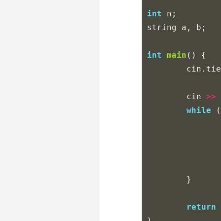
int
n
;
string
a
,
b
;
int
main
()
{
cin
.
tie
cin
>>
while
(
}
return
}