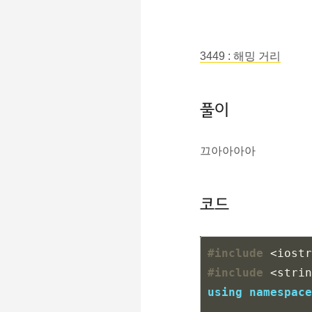
3449 : 해밍 거리
풀이
끄아아아아
코드
#include
<iostr
#include
<strin
using
namespace