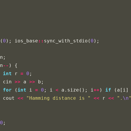
(
0
);
ios_base
::
sync_with_stdio
(
0
);
n
;
n
--
)
{
int
r
=
0
;
cin
>>
a
>>
b
;
for
(
int
i
=
0
;
i
<
a
.
size
();
i
++
)
if
(
a
[
i
]
cout
<<
"Hamming distance is "
<<
r
<<
".
\n
0
;