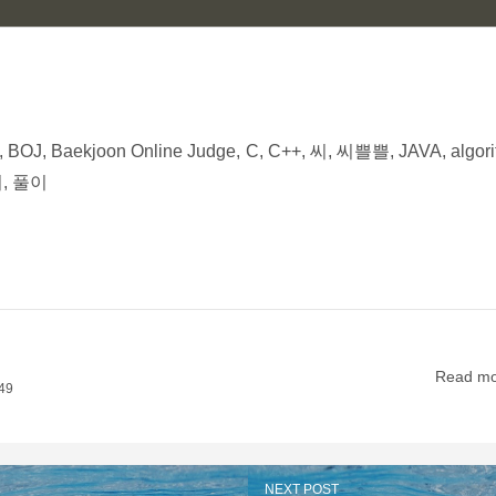
, Baekjoon Online Judge, C, C++, 씨, 씨쁠쁠, JAVA, alg
, 풀이
Read mor
49
NEXT POST