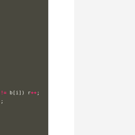
!=
b
[
i
])
r
++
;
"
;