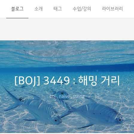
블로그
소개
태그
수업/강의
라이브러리
[BOJ] 3449 : 해밍 거리
boj
,
naive
,
string