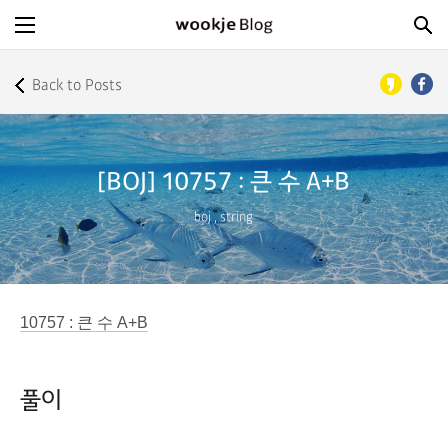
Back to Posts
[BOJ] 10757 : 큰 수 A+B
boj
,
string
10757 : 큰 수 A+B
풀이