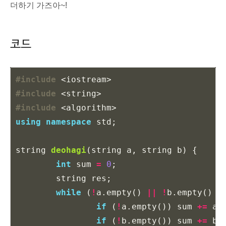
더하기 가즈아~!
코드
#include
<iostream>
#include
<string>
#include
<algorithm>
using
namespace
std
;
string
deohagi
(
string
a
,
string
b
)
{
int
sum
=
0
;
string
res
;
while
(
!
a
.
empty
()
||
!
b
.
empty
()
|
if
(
!
a
.
empty
())
sum
+=
a
.
if
(
!
b
.
empty
())
sum
+=
b
.