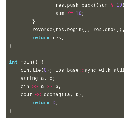
res
.
push_back
((
sum
%
10
)
sum
/=
10
;
}
reverse
(
res
.
begin
(),
res
.
end
());
return
res
;
}
int
main
()
{
cin
.
tie
(
0
);
ios_base
::
sync_with_stdio
string
a
,
b
;
cin
>>
a
>>
b
;
cout
<<
deohagi
(
a
,
b
);
return
0
;
}