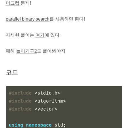
머그컵
문제!
parallel binary search
를 사용하면 된다!
자세한 풀이는
여기
에 있다.
헤헤
놀이기구2
도 풀어봐야지
코드
#include
<stdio.h>
#include
<algorithm>
#include
<vector>
using
namespace
std
;