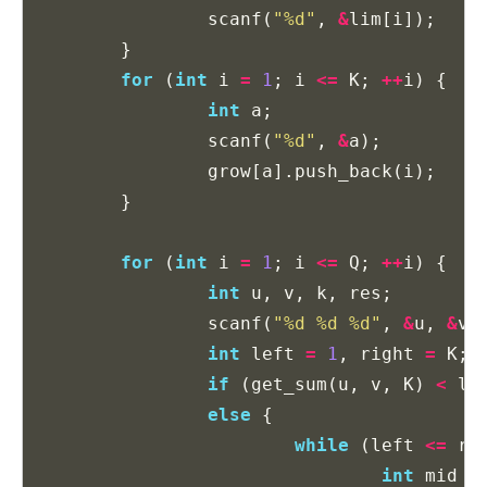
scanf
(
"%d"
,
&
lim
[
i
]);
}
for
(
int
i
=
1
;
i
<=
K
;
++
i
)
{
int
a
;
scanf
(
"%d"
,
&
a
);
grow
[
a
].
push_back
(
i
);
}
for
(
int
i
=
1
;
i
<=
Q
;
++
i
)
{
int
u
,
v
,
k
,
res
;
scanf
(
"%d %d %d"
,
&
u
,
&
v
,
int
left
=
1
,
right
=
K
;
if
(
get_sum
(
u
,
v
,
K
)
<
li
else
{
while
(
left
<=
ri
int
mid
=