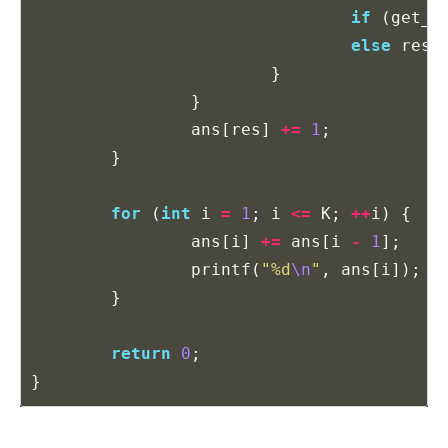
if
(
get_s
else
res
}
}
ans
[
res
]
+=
1
;
}
for
(
int
i
=
1
;
i
<=
K
;
++
i
)
{
ans
[
i
]
+=
ans
[
i
-
1
];
printf
(
"%d
\n
"
,
ans
[
i
]);
}
return
0
;
}