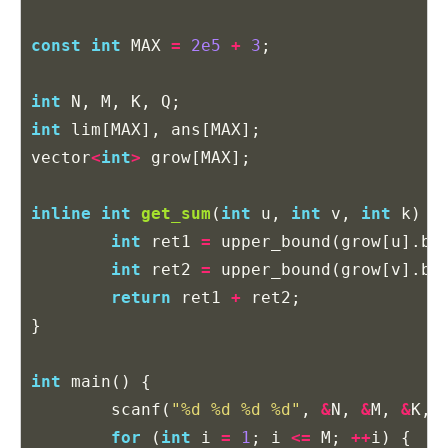
const
int
MAX
=
2e5
+
3
;
int
N
,
M
,
K
,
Q
;
int
lim
[
MAX
],
ans
[
MAX
];
vector
<
int
>
grow
[
MAX
];
inline
int
get_sum
(
int
u
,
int
v
,
int
k
)
{
int
ret1
=
upper_bound
(
grow
[
u
].
be
int
ret2
=
upper_bound
(
grow
[
v
].
be
return
ret1
+
ret2
;
}
int
main
()
{
scanf
(
"%d %d %d %d"
,
&
N
,
&
M
,
&
K
,
for
(
int
i
=
1
;
i
<=
M
;
++
i
)
{