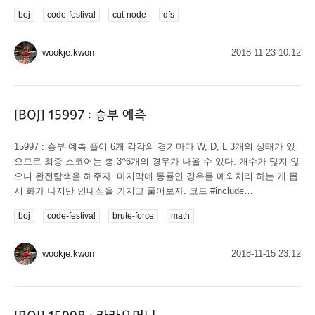
바다를 각각 노드로 묶어 그래프로 만들고 생각해보자. 그래프에서 최
boj
code-festival
cut-node
dfs
외곽 바다를 1번 노드로 두고 문제를 다시 생각해 보자. 모든 섬 노드 v
에 대해, 1에서 v로 가기 위해 반드시 거쳐야 하는 섬 노드 u가 존재하
는가?...
wookje.kwon
2018-11-23 10:12
[BOJ] 15997 : 승부 예측
15997 : 승부 예측 풀이 6개 각각의 경기마다 W, D, L 3개의 상태가 있
으므로 최종 스코어는 총 3^6개의 경우가 나올 수 있다. 개수가 많지 않
으니 완전탐색을 해주자. 마지막에 동률인 경우를 예외처리 하는 게 몹
시 화가 나지만 인내심을 가지고 풀어보자. 코드 #include
<bits/stdc++.h> #define fst first #define snd second using namespace
boj
code-festival
brute-force
math
std; map<string, int> m; struct abc { int x, y; double w, d, l; } a[6]; int
s[4]; double r[4]; pair<int, int> t[4]; void go(int...
wookje.kwon
2018-11-15 23:12