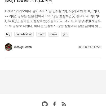
[BOJ] 15998 : 카카오머니
15998 : 카카오머니 풀이 주어지는 입력을 a[i], b[i]라고 하자. b[i]-b[i-1]
== a[i]인 경우는 돈을 뽑아서 쓰지 않는 정상적인(?) 경우이다. b[i]-b[i-
1] != a[i]인 경우는 비정상적인(?) 경우이다. 여기서 비정상적인(?) 경우
도 두 경우로 나뉜다. 하나는 인출하지 않는 상황에서 남은 금액이 맞지
않는 경우, 이건 그냥 짜주자. 인출하는 경우에, 은행에서 인출하는 금
boj
code-festival
math
naive
gcd
액 k는 b[i]-b[i-1]-a[i]이다. 오 그렇다면 이러한 k가 여러개 있을 수 있는
데, 우리가 구하는 건 공통된 k이므로 이러한 k들의 gcd를 구해주자. 그
러한 gcd 값을 gcd_k라고 하자. 그럼 답이 모순되는...
wookje.kwon
2018-09-17 12:22